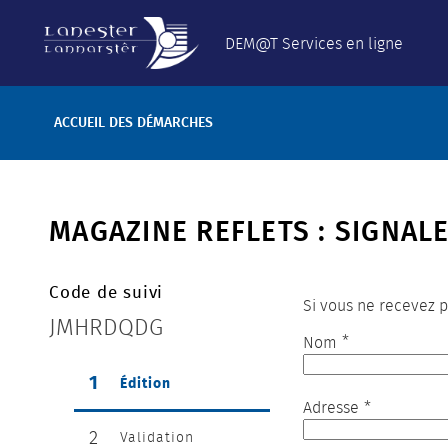
DEM@T Services en ligne
ACCUEIL DES DÉMARCHES
MAGAZINE REFLETS : SIGNAL
Code de suivi
Si vous ne recevez p
JMHRDQDG
*
Nom
1
(étape courante)
Édition
*
Adresse
2
Validation