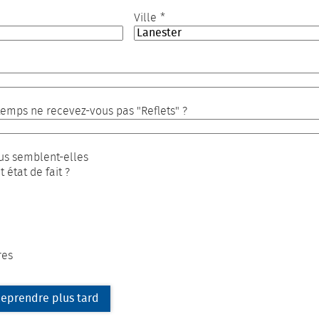
*
Ville
emps ne recevez-vous pas "Reflets" ?
ous semblent-elles
 état de fait ?
res
eprendre plus tard